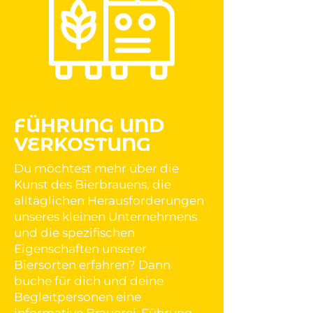
FÜHRUNG UND
VERKOSTUNG
Du möchtest mehr über die
Kunst des Bierbrauens, die
alltäglichen Herausforderungen
unseres kleinen Unternehmens
und die spezifischen
Eigenschaften unserer
Biersorten erfahren? Dann
buche für dich und deine
Begleitpersonen eine