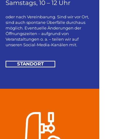
Samstags, 10 – 12 Uhr
oder nach Vereinbarung. Sind wir vor Ort,
sind auch spontane Überfälle durchaus
möglich. Eventuelle Änderungen der
Öffnungszeiten – aufgrund von
Veranstaltungen o. a. – teilen wir auf
unseren Social-Media-Kanälen mit.
STANDORT